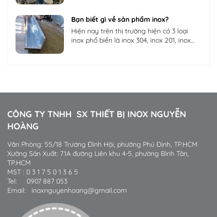
Bạn biết gì về sản phẩm inox?
Hiện nay trên thị trường hiện có 3 loại
inox phổ biến là inox 304, inox 201, inox
430
CÔNG TY TNHH SX THIẾT BỊ INOX NGUYỄN
HOÀNG
Văn Phòng: 55/18 Trương Đình Hội, phường Phú Định, TP.HCM
Xưởng Sản Xuất: 71A đường Liên khu 4-5, phường Bình Tân,
TP.HCM
MST : 0 3 1 7 5 0 1 3 6 5
Tel: 0907 887 053
Email: inoxnguyenhoang@gmail.com