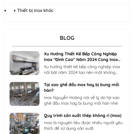
Thiết bị inox khác
BLOG
Xu Hướng Thiết Kế Bếp Công Nghiệp
Inox "Đỉnh Cao" Năm 2024 Cùng Inox
Nguyễn Hoàng
Xu hướng thiết kế bếp công nghiệp inox
nổi bật năm 2024 tạo nên một không
gian bếp thực sự "đỉnh cao", vượt lên trên
những tiêu chuẩn thông thường, cần có
Tại sao ghế đẩu inox hay bị bung mối
sự kết hợp hài hòa giữa chất lượng, thẩm
hàn?
mỹ và công nghệ.
inox Nguyễn Hoàng nói về lý do tại sao
ghế đẩu inox hay bị bung mối hàn nhé
Quy trình sản xuất thép không rỉ (inox)
Inox là nguyên liệu được nhiều người yêu
thích để sử dụng sản xuất