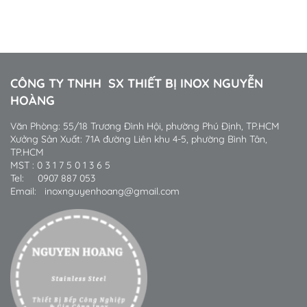
Khách hàng
CÔNG TY TNHH SX THIẾT BỊ INOX NGUYỄN
HOÀNG
Văn Phòng: 55/18 Trương Đình Hội, phường Phú Định, TP.HCM
Xưởng Sản Xuất: 71A đường Liên khu 4-5, phường Bình Tân,
TP.HCM
MST : 0 3 1 7 5 0 1 3 6 5
Tel: 0907 887 053
Email: inoxnguyenhoang@gmail.com