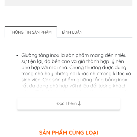
THÔNG TIN SẢN PHẨM
BÌNH LUẬN
Giường tầng inox là sản phẩm mang đến nhiều
sự tiện lợi, độ bền cao và giá thành hợp lý nên
phù hợp với mọi nhà. Chúng thường được dùng
trong nhà hay những nơi khác như trong kí túc xá
sinh viên. Các sản phẩm giường tầng bằng inox
rất đa dạng phù hợp với nhiều đối tượng khách
hàng. Phân khúc gồm: giường tầng inox cao cấp
đến giường tầng inox giá rẻ. Tùy thuộc vào kích
Đọc Thêm
thước và chất liệu của sản phẩm.
SẢN PHẨM CÙNG LOẠI