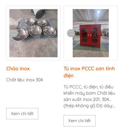
là sự lựa chọn hoàn hảo
cho không gian sống hiện
đại, từ gia đình, ký túc xá
đến các khu công nghiệp.
Chảo inox
Tủ inox PCCC sơn tỉnh
điện
Chất liệu: inox 304
Tủ PCCC, tủ điện, tủ điều
khiển máy bơm Chất liệu
sản xuất: Inox 201, 304…
(thép không gỉ) Độ dày:
Tùy theo yêu cầu của Quý
Xem chi tiết
Khách hàng Chiều cao:
Xem chi tiết
Tùy theo yêu cầu của Quý