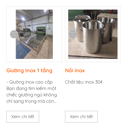
Giường Inox 1 tầng
Nồi inox
- Giường inox cao cấp
Chất liệu: inox 304
Bạn đang tìm kiếm một
chiếc giường ngủ không
chỉ sang trọng mà còn
phải “nồi đồng cối đá”,
không lo mối mọt, cong
Xem chi tiết
Xem chi tiết
vênh hay gỉ sét? - Giường
Inox Nguyễn Hoàng chính