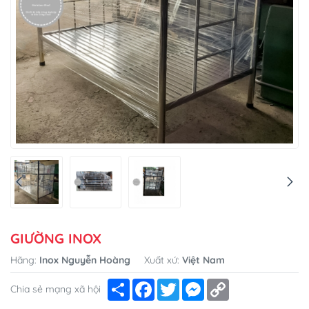
GIƯỜNG INOX
Hãng:
Inox Nguyễn Hoàng
Xuất xứ:
Việt Nam
Share
Facebook
Twitter
Messenger
Copy
Chia sẻ mạng xã hội
Link