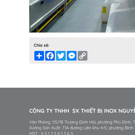
Chia sẻ:
Share
Facebook
Twitter
Messenger
Copy
Link
CÔNG TY TNHH SX THIẾT BỊ INOX NGU
Văn Phòng: 55/18 Trương Đình Hội, phường Phú Định,
Xưởng Sản Xuất: 71A đường Liên khu 4-5, phường Bình
MST : 0 3 1 7 5 0 1 3 6 5