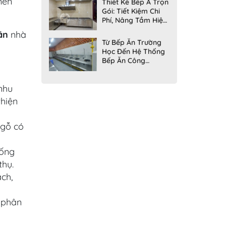
nên
Thiết Kế Bếp Á Trọn
Gói: Tiết Kiệm Chi
Phí, Nâng Tầm Hiệu
Quả - Inox Nguyễn
ăn
nhà
Hoàng
Từ Bếp Ăn Trường
Học Đến Hệ Thống
Bếp Ăn Công
Nghiệp Hiện Đại:
Giải Pháp Toàn Diện
 nhu
Cho Mọi Nhu Cầu
thiện
 gỗ có
hống
thụ.
ch,
à phân