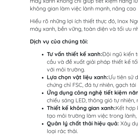
máy xanh không chỉ giúp tiết kiệm năng l
không gian làm việc lành mạnh, nâng cao 
Hiểu rõ những lợi ích thiết thực đó, Inox
máy xanh, bền vững, toàn diện và tối ưu nh
Dịch vụ của chúng tôi:
Tư vấn thiết kế xanh:
Đội ngũ kiến t
cầu và đề xuất giải pháp thiết kế t
với môi trường.
Lựa chọn vật liệu xanh:
Ưu tiên sử 
chứng chỉ FSC, đá tự nhiên, gạch tái 
Ứng dụng công nghệ tiết kiệm năn
chiếu sáng LED, thông gió tự nhiên, 
Thiết kế không gian xanh:
Kết hợp 
tạo môi trường làm việc trong lành,
Quản lý chất thải hiệu quả:
Xây dựn
loại rác thải.