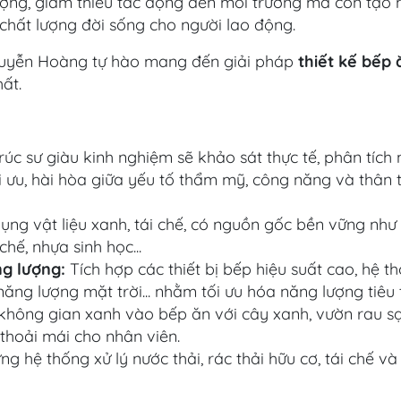
ượng, giảm thiểu tác động đến môi trường mà còn tạo 
chất lượng đời sống cho người lao động.
 Nguyễn Hoàng tự hào mang đến giải pháp
thiết kế bếp 
ất.
rúc sư giàu kinh nghiệm sẽ khảo sát thực tế, phân tích
ối ưu, hài hòa giữa yếu tố thẩm mỹ, công năng và thân 
dụng vật liệu xanh, tái chế, có nguồn gốc bền vững như
chế, nhựa sinh học...
g lượng:
Tích hợp các thiết bị bếp hiệu suất cao, hệ t
năng lượng mặt trời... nhằm tối ưu hóa năng lượng tiêu 
không gian xanh vào bếp ăn với cây xanh, vườn rau sạ
 thoải mái cho nhân viên.
g hệ thống xử lý nước thải, rác thải hữu cơ, tái chế v