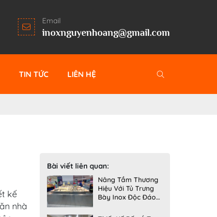
Email
inoxnguyenhoang@gmail.com
G
TIN TỨC
LIÊN HỆ
Bài viết liên quan:
Nâng Tầm Thương
Hiệu Với Tủ Trưng
ết kế
Bày Inox Độc Đáo
 ăn nhà
Từ Inox Nguyễn
Hoàng